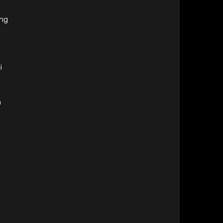
ằng
i
a