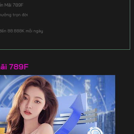
ến Mãi 789F
hưởng trọn đời
n đến 88.888K mỗi ngày
mãi 789F