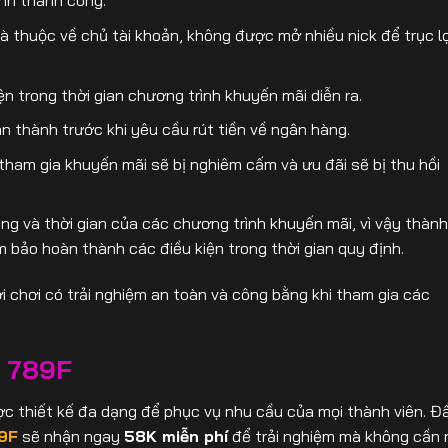
nh thành công.
à thuộc về chủ tài khoản, không được mở nhiều nick để trục lợ
n trong thời gian chương trình khuyến mãi diễn ra.
n thành trước khi yêu cầu rút tiền về ngân hàng.
h tham gia khuyến mãi sẽ bị nghiêm cấm và ưu đãi sẽ bị thu hồi
ng và thời gian của các chương trình khuyến mãi, vì vậy thành
 bảo hoàn thành các điều kiện trong thời gian quy định.
i chơi có trải nghiệm an toàn và công bằng khi tham gia các
i 789F
ợc thiết kế đa dạng để phục vụ nhu cầu của mọi thành viên. Đ
89F
sẽ nhận ngay
58K miễn phí
để trải nghiệm mà không cần 