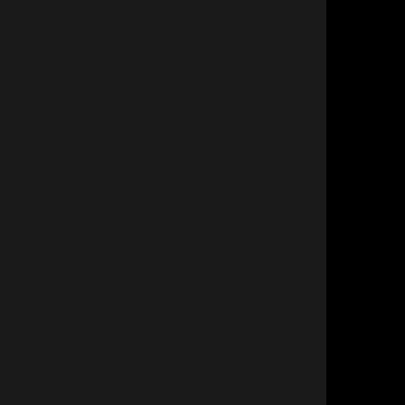
Sợ
Giải Trí Đẳng Cấp Tại
–
Cháy
Kèo
789F
Xu
Hot
ở
on
Comments Off
Và
789F
Khám
Phân
Phá
Tích
Đá
Tỷ
Gà
Lệ
Casino
Thắng
–
Cao
Hình
Thức
Giải
Trí
Đẳng
Cấp
Tại
789F