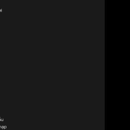
i
ầu
nạp